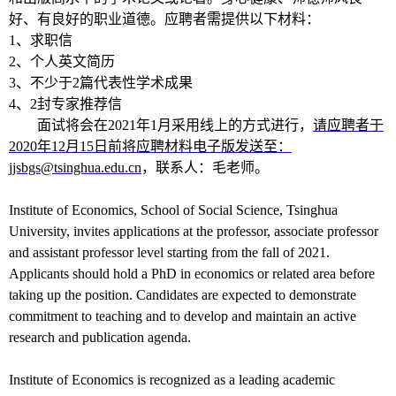
好、有良好的职业道德。应聘者需提供以下材料：
1、
求职信
2、
个人英文简历
3、
不少于2篇代表性学术成果
4、
2封专家推荐信
面试将会在2021年1月采用线上的方式进行，
请应聘者于
2020年12月15日前将应聘材料电子版发送至：
jjsbgs@tsinghua.edu.cn
，联系人：毛老师。
Institute of Economics, School of Social Science, Tsinghua
University, invites applications at the professor, associate professor
and assistant professor level starting from the fall of 20
21
.
Applicants should hold a PhD in economics or related area before
taking up the position. Candidates are expected to demonstrate
commitment to teaching and to develop and maintain an active
research and publication agenda.
Institute of Economics is recognized as a leading academic